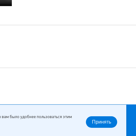
ы вам было удобнее пользоваться этим
Принять
Сделано в
MediaLine
НАВЕРХ ↑
18+