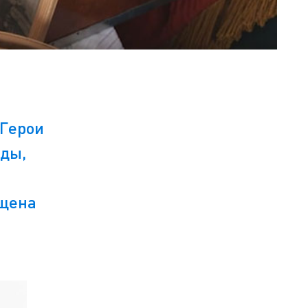
«Герои
ады,
ящена