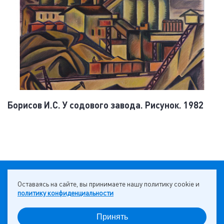
Борисов И.С. У содового завода. Рисунок. 1982
18+
НАВЕРХ ↑
Оставаясь на сайте, вы принимаете нашу политику cookie и
политику конфиденциальности
Сделано в
MediaLine
Принять