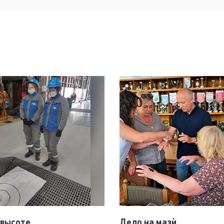
 высоте
Дело на мазѝ