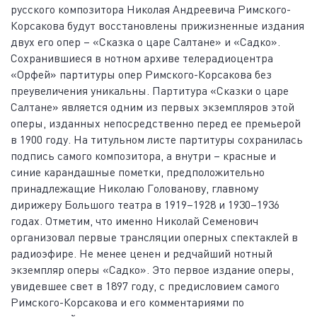
русского композитора Николая Андреевича Римского-
Корсакова будут восстановлены прижизненные издания
двух его опер – «Сказка о царе Салтане» и «Садко».
Сохранившиеся в нотном архиве телерадиоцентра
«Орфей» партитуры опер Римского-Корсакова без
преувеличения уникальны. Партитура «Сказки о царе
Салтане» является одним из первых экземпляров этой
оперы, изданных непосредственно перед ее премьерой
в 1900 году. На титульном листе партитуры сохранилась
подпись самого композитора, а внутри – красные и
синие карандашные пометки, предположительно
принадлежащие Николаю Голованову, главному
дирижеру Большого театра в 1919–1928 и 1930–1936
годах. Отметим, что именно Николай Семенович
организовал первые трансляции оперных спектаклей в
радиоэфире. Не менее ценен и редчайший нотный
экземпляр оперы «Садко». Это первое издание оперы,
увидевшее свет в 1897 году, с предисловием самого
Римского-Корсакова и его комментариями по