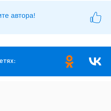
те автора!
етях: