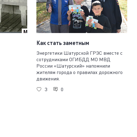
Как стать заметным
Плод, посиневший от созревания
Энергетики Шатурской ГРЭС вместе с
сотрудниками ОГИБДД МО МВД
«Студень» для мармелада
России «Шатурский» напомнили
Овощ «от семи недуг»
жителям города о правилах дорожного
Фрукты на столе перед девочкой на
движения.
картине Серова
3
0
Выжатое состояние фрукта
Раскудрявая капуста
Дары леса в засолке
Посуда для хранения напитков
Французский аналог шинкования
Материал для банок и бутылок