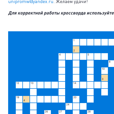
unipromw@yandex.ru
. Желаем удачи!
Для корректной работы кроссворда используйте
1
2
4
5
8
10
3
12
13
14
19
20
4
24
26
27
28