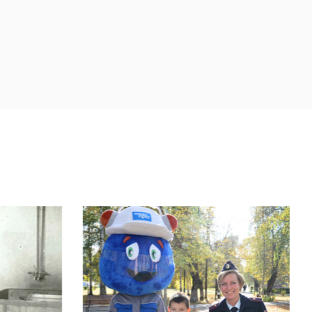
«Северный полюс» холодильника
Любимая на Кавказе пряность
По вертикали
Какой пигмент содержат ягоды
шиповника?
Жизненно важное содержимое
фруктов
При отсутствии холодильника зимой
продукты выставляли за …
Трава для маринования огурцов
Это поможет сэкономить место в
морозилке