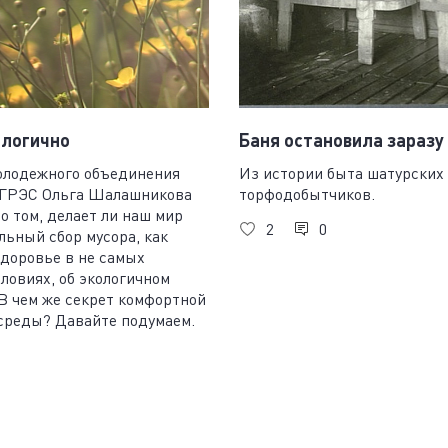
ологично
Баня остановила заразу
олодежного объединения
Из истории быта шатурских
ГРЭС Ольга Шалашникова
торфодобытчиков.
о том, делает ли наш мир
2
0
ьный сбор мусора, как
доровье в не самых
ловиях, об экологичном
В чем же секрет комфортной
среды? Давайте подумаем.