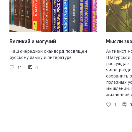
Великий и могучий
Мысли эк
Наш очередной сканворд посвящен
Активист м
русскому языку и литературе.
Шатурской 
рассуждает 
11
0
чище раздел
сохранить з
полезных ус
мышлении. 
жизненной 
1
0