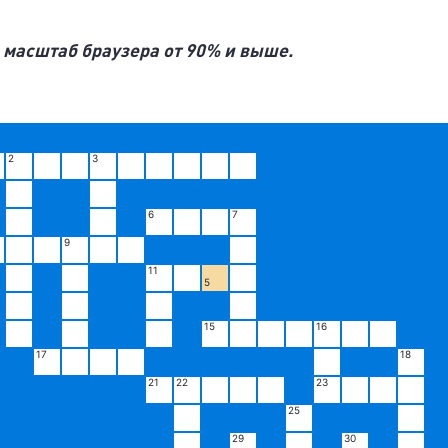
 масштаб браузера от 90% и выше.
2
3
6
7
9
11
5
15
16
17
18
21
22
23
25
29
30