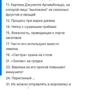
Картина Джузеппе Арчимбольдо, на
которой лицо "выложено" из сезонных
фруктов и овощей
Процесс при варке джема
Нитка с сушеными грибами
Влажность, приводящая к порче
заготовок
Часто его используют вместо
лимона
«Сестра» хрена на столе
«Зонтик» на грядке
Варенье из его орехов повышает
иммунитет
Перегонный …
Их можно отправлять в морозилку и
свежими, и обжаренными
Гигантская ягода с бахчи
Большой ломоть пирога