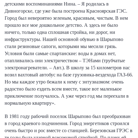
детскими воспоминаниями Нина. – Я родилась в
Дивногорске, где уже была построена Красноярская ГЭС.
Город был невероятно зеленым, красивым, чистым. В нем
прошло все мое дошкольное детство. А здесь не было
ничего, только одна сплошная стройка, ни дорог, ни
инфраструктуры. Нашей основной обувью в Шарыпово
стали резиновые сапоги, которыми мы месили грязь.
Условия были самые спартанские: воды в домах нет,
отапливались они электричеством – ТЭНами (трубчатые
электронагреватели. – Авт.). В школу за 15 километров нас
возил вахтовый автобус на базе грузовика-вездехода ГАЗ-66.
Но мы каждое утро бежали к нему с энтузиазмом: очень
радостно было ездить всем вместе, такое вот маленькое
приключение получалось. А уже через год мы переехали в
нормальную квартиру».
В 1981 году рабочий поселок Шарыпово был преобразован
в город краевого подчинения. Город энергетиков строился
очень быстро и рос вместе со станцией. Березовская ГРЭС в
те годы была ударной всесоюзной стройкой. По плану ей