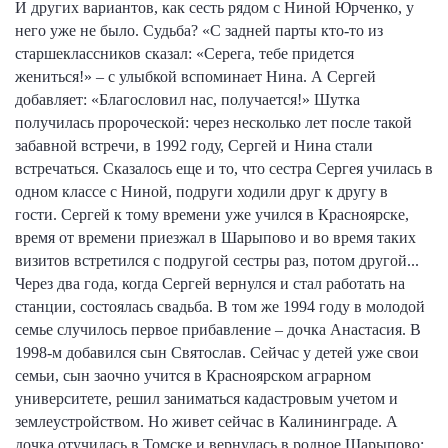
И других вариантов, как сесть рядом с Ниной Юрченко, у
него уже не было. Судьба? «С задней парты кто-то из
старшеклассников сказал: «Серега, тебе придется
жениться!» – с улыбкой вспоминает Нина. А Сергей
добавляет: «Благословил нас, получается!» Шутка
получилась пророческой: через несколько лет после такой
забавной встречи, в 1992 году, Сергей и Нина стали
встречаться. Сказалось еще и то, что сестра Сергея училась в
одном классе с Ниной, подруги ходили друг к другу в
гости. Сергей к тому времени уже учился в Красноярске,
время от времени приезжал в Шарыпово и во время таких
визитов встретился с подругой сестры раз, потом другой...
Через два года, когда Сергей вернулся и стал работать на
станции, состоялась свадьба. В том же 1994 году в молодой
семье случилось первое прибавление – дочка Анастасия. В
1998-м добавился сын Святослав. Сейчас у детей уже свои
семьи, сын заочно учится в Красноярском аграрном
университете, решил заниматься кадастровым учетом и
землеустройством. Но живет сейчас в Калининграде. А
дочка отучилась в Томске и вернулась в родное Шарыпово: