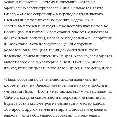
белые и пушистые. Поэтому и питомник, который
официально зарегистрировала Нина, называется Tesoro
Bianco – «Белое сокровище» в переводе с итальянского.
Щенкам ищут только самых лучших, надежных и
заботливых хозяев и находят их во всех уголках не только
России (по ней питомцы разъехались уже от Подмосковья
до Иркутской области), но и за ее пределами – в Белоруссии
и Казахстане. Хоть породистые щенки с хорошей
родословной и официальными документами и стоят
недешево, прибыли питомник не дает: хорошо, если удается
вывести собачью бухгалтерию в ноль. Очень уж много
приходится вкладывать в это дело и денег, и времени, и сил.
«Наши собратья по увлечению сродни альпинистам,
которые лезут на Эверест, невзирая ни на какие проблемы, –
улыбается Нина. – Вот и у нас так же: ездим на выставки по
Сибири, когда за окном вьюга и мороз или летний зной.
Едем за сотни километров на семинары и мастер-классы.
Это просто другой взгляд на мир, это любовь и душевная
радость – когда общаешься с собаками. Приезжаешь с