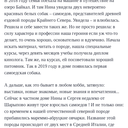
В 2018 году семья поехала на машине в путешествие на
озеро Байкал. И там Нина увидела двух невероятно
красивых белых собак – самоедов, представителей древней
ездовой породы Крайнего Севера. Увидела – и влюбилась.
Решила и себе завести таких же. Но не просто решила: в
силу характера и профессии наша героиня если уж что-то
делает, то очень хорошо, основательно и вдумчиво. Начала
искать материал, читать о породе, нашла специальные
курсы, через девять месяцев учебы получила диплом
кинолога. Там же, на курсах, ей посоветовали хороший
питомник. Так в 2019 году в доме появилась первая
самоедская собака.
А дальше, как это бывает в любом хобби, затянуло:
выставки, новые знакомые, новые знания и впечатления...
Сейчас в частном доме Нины и Сергея недалеко от
Шарыпово живут трое взрослых самоедов ! И не только они:
со временем к нашей отечественной северной породе
прибавились мареммо-абруцкие овчарки. Название этой
породы происходит от двух мест в Средней Италии, где