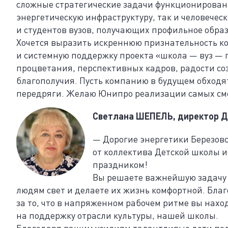
сложные стратегические задачи функционировани
энергетическую инфраструктуру, так и человечес
и студентов вузов, получающих профильное обра
Хочется выразить искреннюю признательность ко
и системную поддержку проекта «школа — вуз — 
процветания, перспективных кадров, радости со
благополучия. Пусть компанию в будущем обходя
передряги. Желаю Юнипро реализации самых сме
Светлана ШЕПЕЛЬ, директор Де
— Дорогие энергетики Березов
от коллектива Детской школы 
праздником!
Вы решаете важнейшую задачу —
людям свет и делаете их жизнь комфортной. Благ
за то, что в напряженном рабочем ритме вы нахо
на поддержку отрасли культуры, нашей школы.
Благодаря вашим усилиям талантливые дети пол