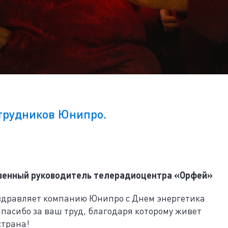
отрудников Юнипро.
венный руководитель телерадиоцентра «Орфей»
здравляет компанию Юнипро с Днем энергетика
пасибо за ваш труд, благодаря которому живет
страна!