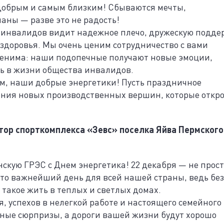
добрым и самым близким! Сбываются мечты,
аны — разве это не радость!
 инвалидов видит надежное плечо, дружескую подде
доровья. Мы очень ценим сотрудничество с вами
ценима: наши подопечные получают новые эмоции,
ь в жизни общества инвалидов.
м, наши добрые энергетики! Пусть праздничное
ения новых производственных вершин, которые откр
тор спорткомплекса «Зевс» поселка Яйва Пермского
кую ГРЭС с Днем энергетика! 22 декабря — не прос
то важнейший день для всей нашей страны, ведь бе
 такое жить в теплых и светлых домах.
я, успехов в нелегкой работе и настоящего семейного
ятные сюрпризы, а дороги вашей жизни будут хорошо