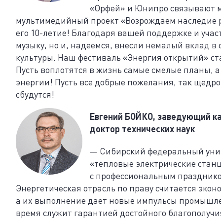
«Орфей» и Юнипро связывают м
мультимедийный проект «Возрождаем наследие ру
его 10-летие! Благодаря вашей поддержке и уча
музыку, но и, надеемся, внесли немалый вклад в
культуры. Наш фестиваль «Энергия открытий» ст
Пусть воплотятся в жизнь самые смелые планы, 
энергии! Пусть все добрые пожелания, так щед
сбудутся!
Евгений БОЙКО, заведующий к
доктор технических наук
— Сибирский федеральный унив
«тепловые электрические стан
с профессиональным праздник
Энергетическая отрасль по праву считается экон
а их выполнение дает новые импульсы промышлен
время служит гарантией достойного благополуч