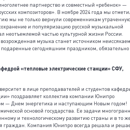
ноголетнее партнерство и совместный «ребенок» —
сских композиторов». В ноябре 2024 года мы отмети
стию мы не только вернули современникам утраченну
 сохранение и популяризацию русской музыкальной
ал неотъемлемой частью культурной жизни России.
а возрожденная музыка станет источником неиссякае
ро подаренные сегодняшним праздником, обязательно
афедрой «тепловые электрические станции» СФУ,
ерситет в лице преподавателей и студентов кафедр
ции» поздравляет коллектив компании Юнипро
ом — Днем энергетика и наступающим Новым годом!
омической основой государства. Ее задачи многогран
ному и технологическому развитию страны и в то ж
ия граждан. Компания Юнипро всегда решала и реша