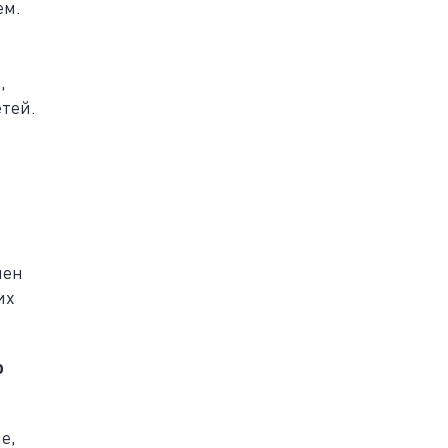
ем.
,
тей.
нен
их
о
е,