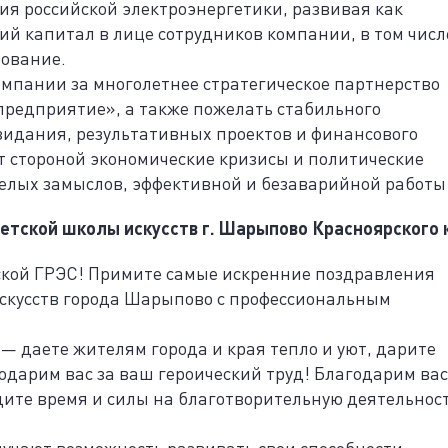
я российской электроэнергетики, развивая как
кий капитал в лице сотрудников компании, в том числ
зование.
мпании за многолетнее стратегическое партнерство
предприятие», а также пожелать стабильного
зидания, результативных проектов и финансового
т стороной экономические кризисы и политические
лых замыслов, эффективной и безаварийной работы
тской школы искусств г. Шарыпово Красноярского 
ской ГРЭС! Примите самые искренние поздравления
искусств города Шарыпово с профессиональным
 даете жителям города и края тепло и уют, дарите
одарим вас за ваш героический труд! Благодарим вас
дите время и силы на благотворительную деятельност
учают возможность развивать свои способности,