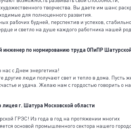
художественного творчества. Вы даете им шанс раск
бходимые для полноценного развития.
х рабочих будней, перспектив и успехов, стабильн
сердце и светло на душе каждого работника нашей ро
 инженер по нормированию труда ОПиПР Шатурско
 нас с Днем энергетика!
 другие люди получают свет и тепло в дома. Пусть ж
счастье и удача. Желаю нам с гордостью говорить о н
 лицея г. Шатура Московской области
ской ГРЭС! Из года в год на протяжении многих
яется основой промышленного сектора нашего город