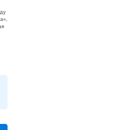
жду
а»,
ая