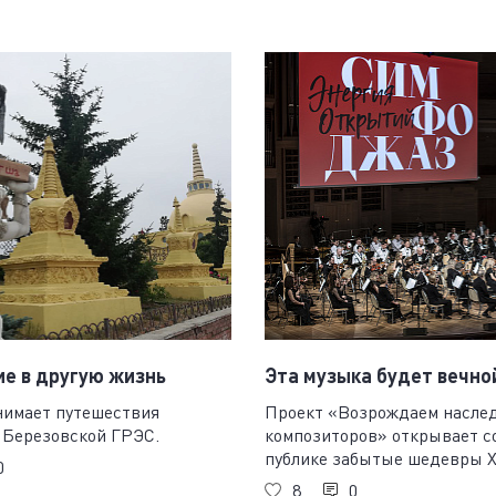
е в другую жизнь
Эта музыка будет вечно
нимает путешествия
Проект «Возрождаем наслед
 Березовской ГРЭС.
композиторов» открывает с
публике забытые шедевры X
0
8
0