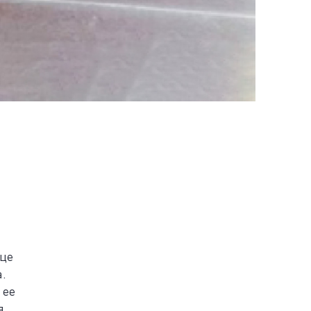
ице
а.
 ее
я