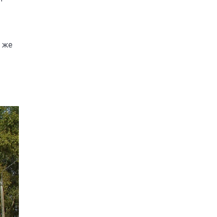
й
 же