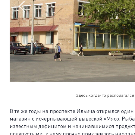
Здесь когда-то располагался
В те же годы на проспекте Ильича открылся оди
магазин с исчерпывающей вывеской «Мясо. Рыба. 
известным дефицитом и начинавшимися продукт
полупустыми, к нему прочно приклеилось народн