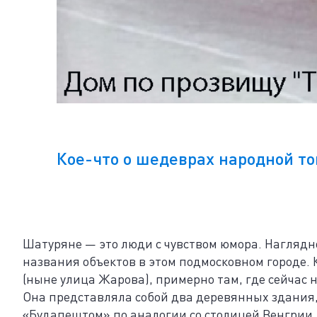
Кое-что о шедеврах народной т
Шатуряне — это люди с чувством юмора. Нагляд
названия объектов в этом подмосковном городе. 
(ныне улица Жарова), примерно там, где сейчас 
Она представляла собой два деревянных здания
«Будапештом» по аналогии со столицей Венгрии,