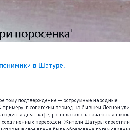
опонимики в Шатуре.
ное тому подтверждение — остроумные народные
К примеру, в советский период на бывшей Лесной ул
находится дом с кафе, располагалась начальная школ
, соединенных переходом. Жители Шатуры окрестили
 которая в свое время была образована путем слияни