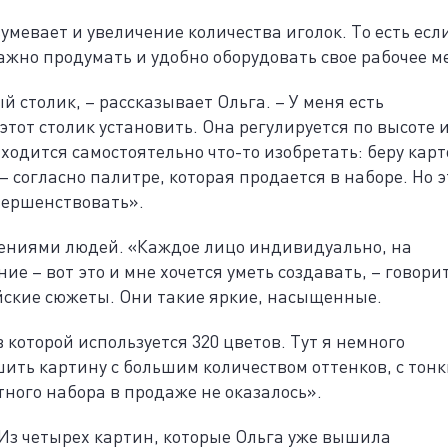
мевает и увеличение количества иголок. То есть есл
важно продумать и удобно оборудовать свое рабочее м
 столик, – рассказывает Ольга. – У меня есть
тот столик установить. Она регулируется по высоте и
иходится самостоятельно что-то изобретать: беру карт
– согласно палитре, которая продается в наборе. Но э
овершенствовать».
жениями людей. «Каждое лицо индивидуально, на
 – вот это и мне хочется уметь создавать, – говори
йские сюжеты. Они такие яркие, насыщенные.
 которой используется 320 цветов. Тут я немного
ить картину с большим количеством оттенков, с тон
тного набора в продаже не оказалось».
 Из четырех картин, которые Ольга уже вышила