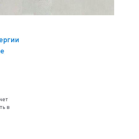
нергии
ые
чет
ть в