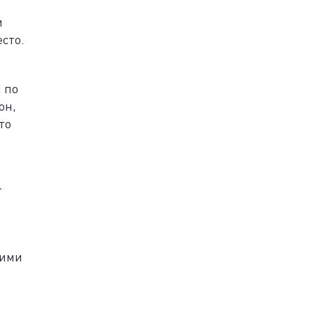
и
есто.
 по
он,
то
т
кими