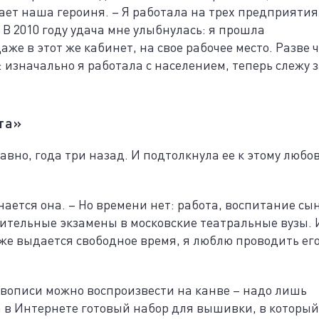
ает наша героиня. – Я работала на трех предприятия
 В 2010 году удача мне улыбнулась: я прошла
аже в этот же кабинет, на свое рабочее место. Разве 
изначально я работала с населением, теперь слежу з
та»
авно, года три назад. И подтолкнула ее к этому любов
нается она. – Но времени нет: работа, воспитание сы
упительные экзамены в московские театральные вузы. 
 же выдается свободное время, я люблю проводить его
ивописи можно воспроизвести на канве – надо лишь
 в Интернете готовый набор для вышивки, в который