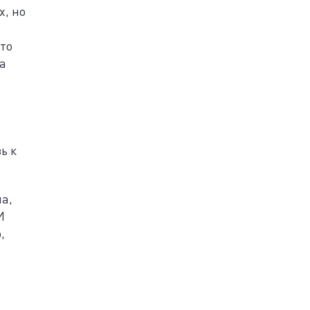
х, но
что
а
ь к
на,
И
,