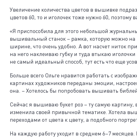
Увеличение количества цветов в вышивке подразу
цветов 60, то и иголочек тоже нужно 60, поэтому 
«Я приспособила для этого небольшой журнальный
вышивальный станок – рамка, которую можно на э
ширине, что очень удобно. А вот насчет ниток пр
на него наклеиваю губку и туда втыкаю иголочки 
не самый идеальный способ, тут есть что еще ус
Больше всего Ольге нравится работать с изобра
картинах художников переданы эмоции, настроение
она. – Хотелось бы попробовать вышивать библе
Сейчас я вышиваю букет роз – ту самую картину, в
изменила своей привычной тематике. Хотела выш
переходами от цвета к цвету, а подобного портре
На каждую работу уходит в среднем 6–7 месяцев.