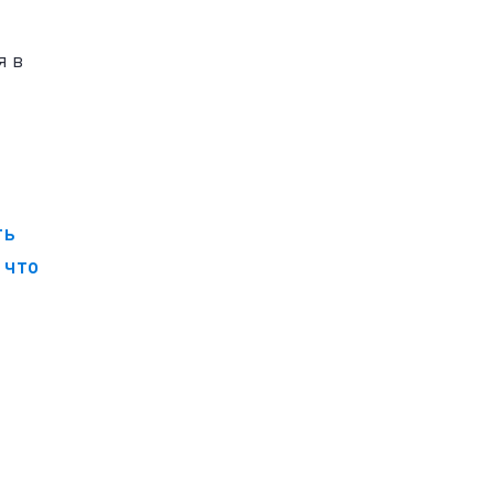
я в
ть
 что