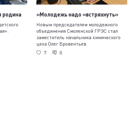
я родина
«Молодежь надо «встряхнуть»
детского
Новым председателем молодежного
ая».
объединения Смоленской ГРЭС стал
заместитель начальника химического
цеха Олег Бровентьев.
7
0