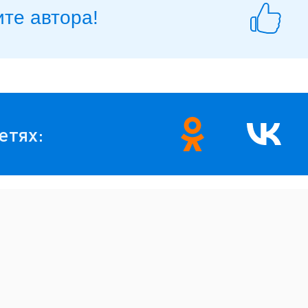
те автора!
етях: