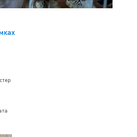
амках
стер
ата