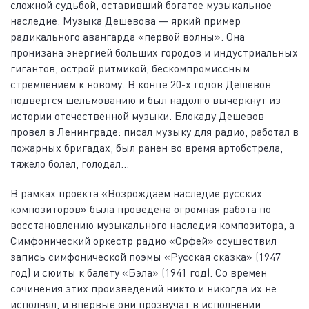
сложной судьбой, оставивший богатое музыкальное
наследие. Музыка Дешевова — яркий пример
радикального авангарда «первой волны». Она
пронизана энергией больших городов и индустриальных
гигантов, острой ритмикой, бескомпромиссным
стремлением к новому. В конце 20-х годов Дешевов
подвергся шельмованию и был надолго вычеркнут из
истории отечественной музыки. Блокаду Дешевов
провел в Ленинграде: писал музыку для радио, работал в
пожарных бригадах, был ранен во время артобстрела,
тяжело болел, голодал...
В рамках проекта «Возрождаем наследие русских
композиторов» была проведена огромная работа по
восстановлению музыкального наследия композитора, а
Симфонический оркестр радио «Орфей» осуществил
запись симфонической поэмы «Русская сказка» (1947
год) и сюиты к балету «Бэла» (1941 год). Со времен
сочинения этих произведений никто и никогда их не
исполнял, и впервые они прозвучат в исполнении