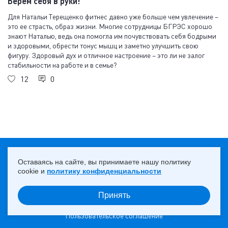
Берем себя в руки!
Для Натальи Терещенко фитнес давно уже больше чем увлечение –
это ее страсть, образ жизни. Многие сотрудницы БГРЭС хорошо
знают Наталью, ведь она помогла им почувствовать себя бодрыми
и здоровыми, обрести тонус мышц и заметно улучшить свою
фигуру. Здоровый дух и отличное настроение – это ли не залог
стабильности на работе и в семье?
12
0
18+
НАВЕРХ ↑
Оставаясь на сайте, вы принимаете нашу политику
cookie и
политику конфиденциальности
Принять
© 2013 — 2026 ПАО «Юнипро»
Пользовательское соглашение