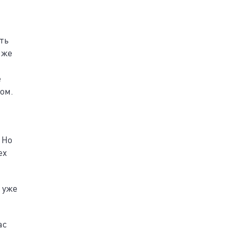
ть
 же
е
ом.
 Но
ех
 уже
ас