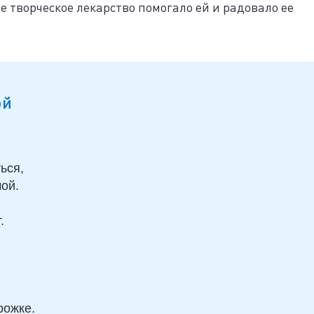
 творческое лекарство помогало ей и радовало ее
ой
ься,
мой.
.
рожке.