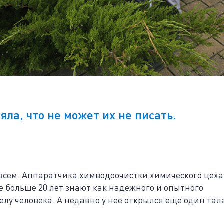
ла, что не может их не писать.
 всем. Аппаратчика химводоочистки химического цеха
е больше 20 лет знают как надежного и опытного
елу человека. А недавно у нее открылся еще один тал