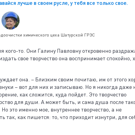
авайся лучше в своем русле, у тебя все только свое.
одоочистки химического цеха Шатурской ГРЭС
я кого-то. Они Галину Павловну откровенно раздраж
издать свое творчество она воспринимает спокойно, 
ссуждает она. – Близким своим почитаю, им от этого х
 внуки – вот для них и записываю. Но я никогда даже 
ворение, как сложится, куда пойдет. Это творчество
рство для души. А может быть, и сама душа после так
… Но это именно мое, внутреннее творчество, а не
ть так, как пишется: то, что приходит изнутри, для се