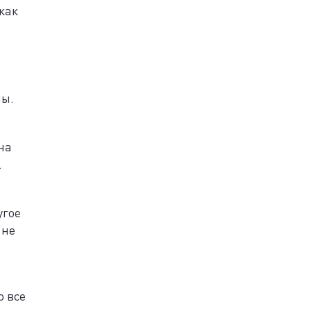
как
ны.
на
.
угое
 не
о все