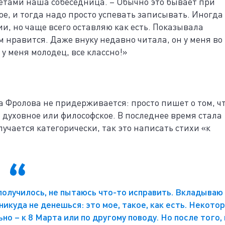
ретами наша собеседница. – Обычно это бывает при
ое, и тогда надо просто успевать записывать. Иногда
и, но чаще всего оставляю как есть. Показывала
 нравится. Даже внуку недавно читала, он у меня во
 у меня молодец, все классно!»
 Фролова не придерживается: просто пишет о том, ч
о духовное или философское. В последнее время стала
лучается категорически, так это написать стихи «к
получилось, не пытаюсь что-то исправить. Вкладываю
 никуда не денешься: это мое, такое, как есть. Некото
о – к 8 Марта или по другому поводу. Но после того, 