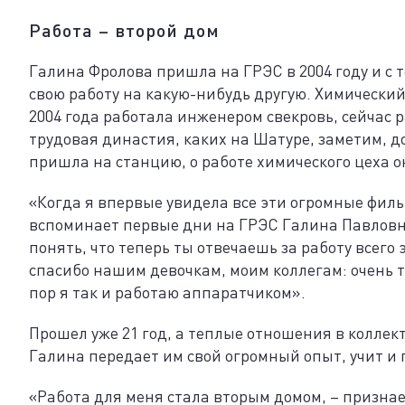
Работа – второй дом
Галина Фролова пришла на ГРЭС в 2004 году и с т
свою работу на какую-нибудь другую. Химический 
2004 года работала инженером свекровь, сейчас р
трудовая династия, каких на Шатуре, заметим, д
пришла на станцию, о работе химического цеха о
«Когда я впервые увидела все эти огромные филь
вспоминает первые дни на ГРЭС Галина Павловна. 
понять, что теперь ты отвечаешь за работу всего 
спасибо нашим девочкам, моим коллегам: очень те
пор я так и работаю аппаратчиком».
Прошел уже 21 год, а теплые отношения в коллек
Галина передает им свой огромный опыт, учит и 
«Работа для меня стала вторым домом, – признае