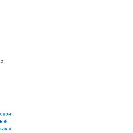
то
 свои
рые
как я