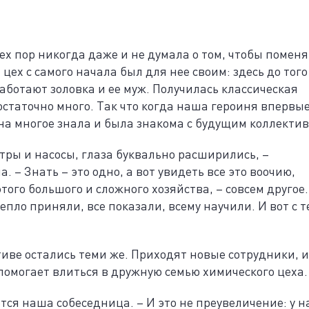
ех пор никогда даже и не думала о том, чтобы поменя
цех с самого начала был для нее своим: здесь до того
аботают золовка и ее муж. Получилась классическая
остаточно много. Так что когда наша героиня впервы
на многое знала и была знакома с будущим коллектив
тры и насосы, глаза буквально расширились, –
– Знать – это одно, а вот увидеть все это воочию,
этого большого и сложного хозяйства, – совсем другое.
пло приняли, все показали, всему научили. И вот с т
тиве остались теми же. Приходят новые сотрудники, и
помогает влиться в дружную семью химического цеха.
тся наша собеседница. – И это не преувеличение: у н