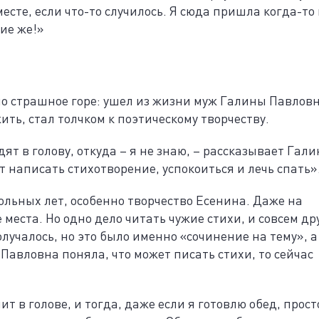
сте, если что-то случилось. Я сюда пришла когда-то 
кие же!»
о страшное горе: ушел из жизни муж Галины Павлов
ть, стал толчком к поэтическому творчеству.
ят в голову, откуда – я не знаю, – рассказывает Гали
ут написать стихотворение, успокоиться и лечь спать»
кольных лет, особенно творчество Есенина. Даже на
места. Но одно дело читать чужие стихи, и совсем др
лучалось, но это было именно «сочинение на тему», а
Павловна поняла, что может писать стихи, то сейчас
ит в голове, и тогда, даже если я готовлю обед, прост