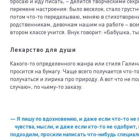
бросаю и иду писать, – делится творческими сек
перемене настроения: было веселое, стало грустн
потом что-то переделываю, меняю в стихотворени
родственникам, девочкам нашим на работе – всем
втором классе учится. Внук говорит: «Бабушка, ты
Лекарство для души
Какого-то определенного жанра или стиля Галина
просится на бумагу. Чаще всего получается что-т
получаться и лирика про природу. А вот что не по
случаю», по чьему-то заказу.
— Я пишу по вдохновению, и даже если что-то не 
чувства, мысли, и даже если кто-то не одобрит,
подходили, просили написать что-нибудь специальн